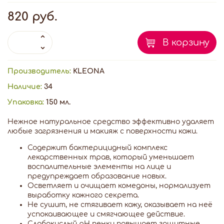
820 руб.
В корзину
Производитель:
KLEONA
Наличие:
34
Упаковка:
150 мл.
Нежное натуральное средство эффективно удаляет
любые загрязнения и макияж с поверхности кожи.
Содержит бактерицидный комплекс
лекарственных трав, который уменьшает
воспалительные элементы на лице и
предупреждает образование новых.
Осветляет и очищает комедоны, нормализует
выработку кожного секрета.
Не сушит, не стягивает кожу, оказывает на неё
успокаивающее и смягчающее действие.
Слабокислый рН пенки повышает защитные