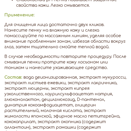
свойства кожи. Легко смывается.
Применение:
Для очищения лица достаточно двух кликов.
Нанесите пенку на влажную кожу и слегка
помассируйте по массажным линиям, уделяя особое
внимание проблемным зонам, избегая области вокруг
глаз, затем тщательно смойте теплой водой.
В случае необходимости повторите процедуру. После
смывания пенки протрите кожу лосьоном или
тоником и нанесите ухаживающее средство.
Состав:
вода деионизированная, экстракт мукуросси,
экстракт листьев ежевики, экстракт лакричника,
экстракт люцерны, экстракт кипрея
узколиственного, лаурилсульфоацетат натрия,
глюконолактон, децилглюкозид, D-пантенол,
динатрия кокоамфодиацетат, глицерин
растительный, молочная кислота, экстракт
жимолости японской, эфирное масло петитгрейна,
кококаприлат, экстракт окопника (содержит
аллантоин), экстракт ромашки (содержит