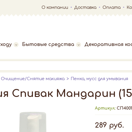
О компании
Доставка
Оплата
К
ходу
Бытовые средства
Декоративная ко
Очищение/Снятие макияжа
Пенка, мусс для умывания
я Спивак Мандарин (15
Артикул:
СП4001
289 руб.