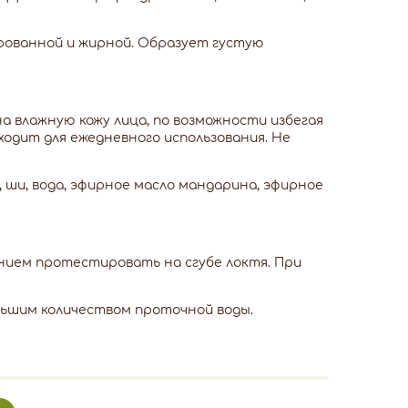
нированной и жирной. Образует густую
 влажную кожу лица, по возможности избегая
ходит для ежедневного использования. Не
, ши, вода, эфирное масло мандарина, эфирное
ием протестировать на сгубе локтя. При
ольшим количеством проточной воды.