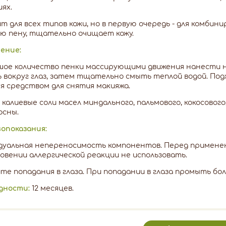
ях.
т для всех типов кожи, но в первую очередь - для комби
ю пену, тщательно очищает кожу.
ение:
ое количество пенки массирующими движения нанести на
 вокруг глаз, затем тщательно смыть теплой водой. Под
я средством для снятия макияжа.
калиевые соли масел миндального, пальмового, кокосового
осны.
опоказания:
дуальная непереносимость компонентов. Перед применен
овении аллергической реакции не использовать.
те попадания в глаза. При попадании в глаза промыть б
дности:
12 месяцев.