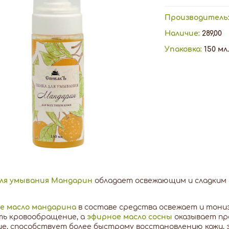
Производитель
Наличие:
289,00
Упаковка:
150 мл.
для умывания Мандарин
обладает освежающим и сладким 
е масло мандарина
в составе средства освежает и тониз
ть кровообращение, а
эфирное масло сосны
оказывает п
е, способствует более быстрому восстановлению кожи, 