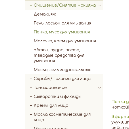
Очищение/Снятие макияжа
Демакияж
Гель, лосьон для умывания
Пенка, мусс для умывания
Молочко, крем для умывания
Убтан, пудра, паста,
твердые средства для
умывания
Масло, гель гидрофильные
Скрабы/Пилинги для лица
Тонизирование
Сыворотки и флюиды
Пенка 
Кремы для лица
ноткой!
Масла косметические для
Эфирно
лица
улучши
действи
Маски для лица