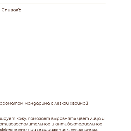
:
СпивакЪ
ароматом мандарина с легкой хвойной
ирует кожу, помогает выровнять цвет лица и
ротивовоспалительное и антибактериальное
эффективно при раздражениях, высыпаниях,