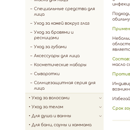
инфекци
Специальные средства для
Подходи
лица
обильну
Уход за кожей вокруг глаз
Примен
Уход за бровями и
ресницами
Небольш
область
Уход за губами
являетс
Аксессуары для лица
Состав:
масло с
Косметические наборы
Сыворотки
Против
Солнцезащитная серия для
Индиви
лица
возникн
Уход за волосами
Избегай
Уход за телом
Срок го
Для душа и ванны
Для бани, сауны и хаммама