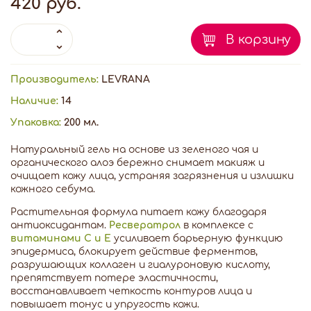
420 руб.
В корзину
Производитель:
LEVRANA
Наличие:
14
Упаковка:
200 мл.
Натуральный гель на основе из зеленого чая и
органического алоэ бережно снимает макияж и
очищает кожу лица, устраняя загрязнения и излишки
кожного себума.
Растительная формула питает кожу благодаря
антиоксидантам.
Ресвератрол
в комплексе с
витаминами С и Е
усиливает барьерную функцию
эпидермиса, блокирует действие ферментов,
разрушающих коллаген и гиалуроновую кислоту,
препятствует потере эластичности,
восстанавливает четкость контуров лица и
повышает тонус и упругость кожи.