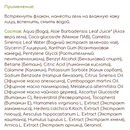
Применение:
Встряхнуть флакон, нанести гель на влажную кожу
лица, вспенить, смыть водой.
Состав:
Aqua (Вода), Aloe Barbadensis Leaf Juice* (Алоэ
вера гель), Coco-glucoside (Мягкое ПАВ), Camellia
Sinensis Leaf Water (Водный экстракт зеленого чая),
Glycerin (Глицерин), Xanthan Gum (Ксантановая
камедь), Pentylene Glycol (Растительный
пентиленгликоль), Benzyl Alcohol (Бензиловый спирт),
Betaine (Бетаин), Citric Acid (Лимонная кислота),
Calamine (Каламин), Potassium Sorbate (Калия сорбат),
Sodium Benzoate (Натрия бензоат), Citrus Sinensis Oil
(Эфирное масло апельсина), Cymbopogon martini Oil
(Эфирное масло пальмарозы), Melaleuca alternifolia Oil
(Эфирное масло чайного дерева), Ascorbyl Glucoside
(Витамин C), Resveratrol (Ресвератрол), Tocopherol
(Витамин Е), Hamamelis virginiana L. Extract (Экстракт
гамамелиса), Hedera colchica K.Koch. Extract (Экстракт
плюща), Aesculus hippocastanum L. Extract (Экстракт
каштана), Humulus lupulus L. Extract (Экстракт хмеля),
Arnica L. Extract (Экстракт арники), Geraniol.