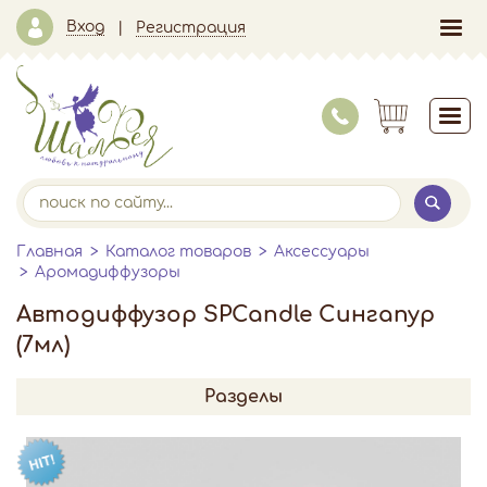
Вход
Регистрация
Главная
Каталог товаров
Аксессуары
Аромадиффузоры
Автодиффузор SPCandle Сингапур
(7мл)
Разделы