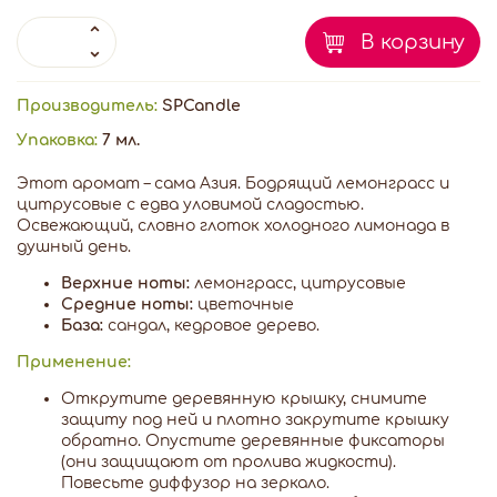
В корзину
Производитель:
SPCandle
Упаковка:
7 мл.
Этот аромат – сама Азия. Бодрящий лемонграсс и
цитрусовые с едва уловимой сладостью.
Освежающий, словно глоток холодного лимонада в
душный день.
Верхние ноты:
лемонграсс, цитрусовые
Средние ноты:
цветочные
База:
сандал, кедровое дерево.
Применение:
Открутите деревянную крышку, снимите
защиту под ней и плотно закрутите крышку
обратно. Опустите деревянные фиксаторы
(они защищают от пролива жидкости).
Повесьте диффузор на зеркало.