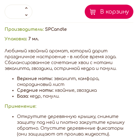
В корзину
Производитель:
SPCandle
Упаковка:
7 мл.
Любимый хвойный аромат, который дарит
праздничное настроение – в любое время года.
Сбалансированное сочетание хвои с нотами
эвкалипта, гвоздики, остринкой кедра и пачули.
Верхние ноты:
эвкалипт, камфора,
смородиновый лист
Средние ноты:
хвойные, гвоздика
База:
кедр, пачули.
Применение:
Открутите деревянную крышку, снимите
защиту под ней и плотно закрутите крышку
обратно. Опустите деревянные фиксаторы
(они защищают от пролива жидкости).