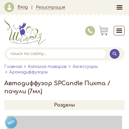
Вход
Регистрация
Главная
Каталог товаров
Аксессуары
Аромадиффузоры
Автодиффузор SPCandle Пихта /
пачули (7мл)
Разделы