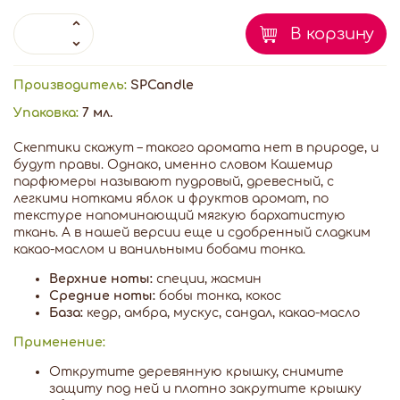
В корзину
Производитель:
SPCandle
Упаковка:
7 мл.
Скептики скажут – такого аромата нет в природе, и
будут правы. Однако, именно словом Кашемир
парфюмеры называют пудровый, древесный, с
легкими нотками яблок и фруктов аромат, по
текстуре напоминающий мягкую бархатистую
ткань. А в нашей версии еще и сдобренный сладким
какао-маслом и ванильными бобами тонка.
Верхние ноты:
специи, жасмин
Средние ноты:
бобы тонка, кокос
База:
кедр, амбра, мускус, сандал, какао-масло
Применение:
Открутите деревянную крышку, снимите
защиту под ней и плотно закрутите крышку