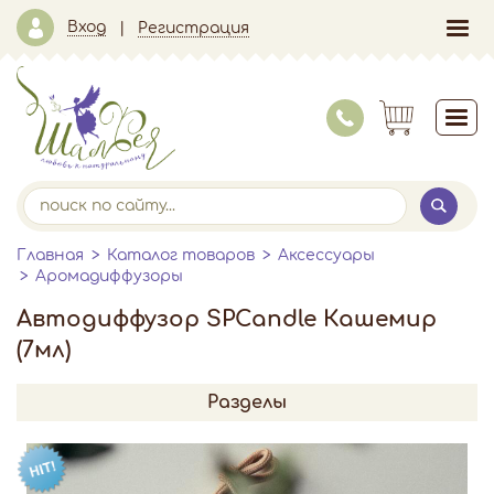
Вход
Регистрация
Главная
Каталог товаров
Аксессуары
Аромадиффузоры
Автодиффузор SPCandle Кашемир
(7мл)
Разделы