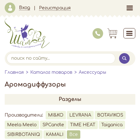
Вход
Регистрация
Главная
Каталог товаров
Аксессуары
Аромадиффузоры
Разделы
Производители:
MI&KO
LEVRANA
BOTAVIKOS
Meela Meelo
SPCandle
TIME HEAT
Taiganica
SIBIRBOTANIQ
KAMALI
Все