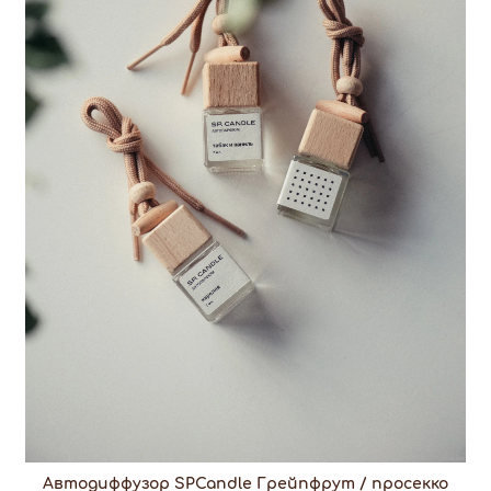
Автодиффузор SPCandle Грейпфрут / просекко