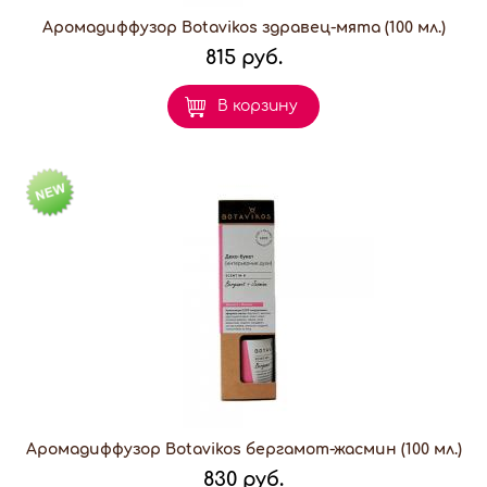
Аромадиффузор Botavikos здравец-мята (100 мл.)
815 руб.
В корзину
Аромадиффузор Botavikos бергамот-жасмин (100 мл.)
830 руб.