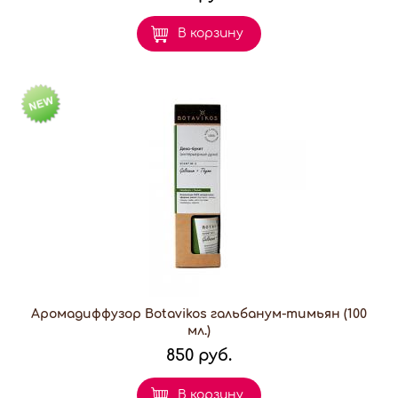
В корзину
Аромадиффузор Botavikos гальбанум-тимьян (100
мл.)
850 руб.
В корзину