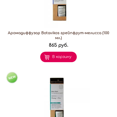
Аромадиффузор Botavikos грейпфрут-мелисса (100
мл.)
865 руб.
В корзину