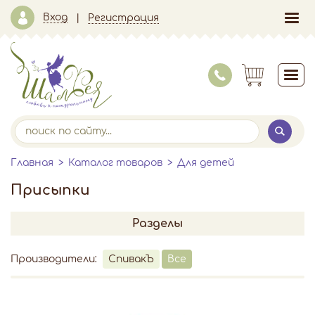
Вход
Регистрация
Главная
Каталог товаров
Для детей
Присыпки
Разделы
Производители:
СпивакЪ
Все