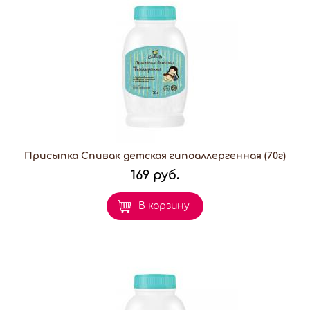
Присыпка Спивак детская гипоаллергенная (70г)
169 руб.
В корзину