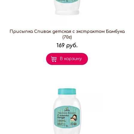
Присыпка Спивак детская с экстрактом Бамбука
(70г)
169 руб.
В корзину