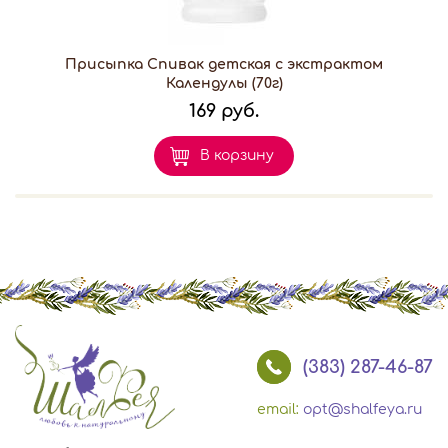
Присыпка Спивак детская с экстрактом
Календулы (70г)
169 руб.
В корзину
(383) 287-46-87
email:
opt@shalfeya.ru