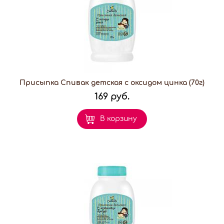
Присыпка Спивак детская с оксидом цинка (70г)
169 руб.
В корзину