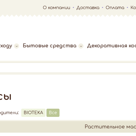
О компании
Доставка
Оплата
К
ходу
Бытовые средства
Декоративная ко
сы
одители:
BIOTEKA
Все
Растительное ма