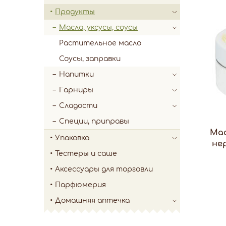
Продукты
Масла, уксусы, соусы
Растительное масло
Соусы, заправки
Напитки
Гарниры
Сладости
Специи, приправы
Мас
Упаковка
не
Тестеры и саше
Аксессуары для торговли
Парфюмерия
Домашняя аптечка