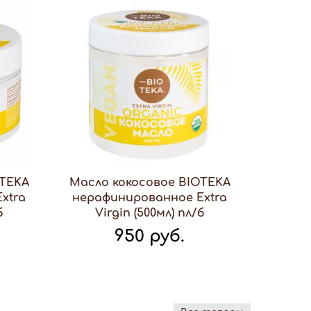
OTEKA
Масло кокосовое BIOTEKA
xtra
нерафинированное Extra
б
Virgin (500мл) пл/б
950 руб.