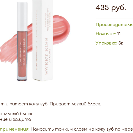
435 руб.
Производитель
Наличие:
11
Упаковка:
3г
т и питает кожу губ. Придает легкий блеск.
ральный блеск
ние и защита
 применения:
Наносить тонким слоем на кожу губ по мере