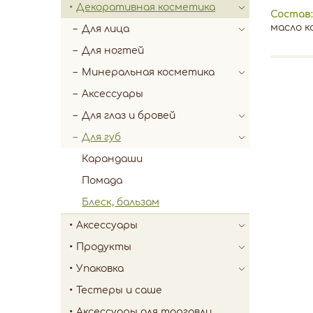
Декоративная косметика
Состав
масло к
Для лица
Для ногтей
Минеральная косметика
Аксессуары
Для глаз и бровей
Для губ
Карандаши
Помада
Блеск, бальзам
Аксессуары
Продукты
Упаковка
Тестеры и саше
Аксессуары для торговли