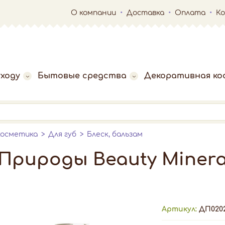
О компании
Доставка
Оплата
К
ходу
Бытовые средства
Декоративная ко
косметика
Для губ
Блеск, бальзам
 Природы Beauty Minera
Артикул:
ДП020