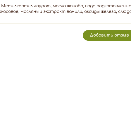
:
Метилгептил лаурат, масло жожоба, вода подготовленная,
окосовое, масляный экстракт ванили, оксиды железа, слюда
Добавить отзыв