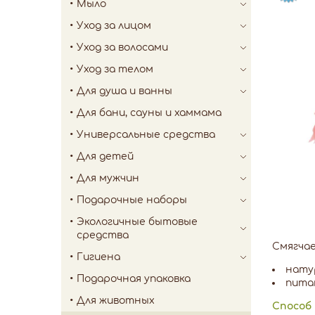
Мыло
Уход за лицом
Уход за волосами
Уход за телом
Для душа и ванны
Для бани, сауны и хаммама
Универсальные средства
Для детей
Для мужчин
Подарочные наборы
Экологичные бытовые
средства
Смягчае
Гигиена
нату
Подарочная упаковка
пита
Для животных
Способ