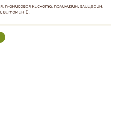
 п-анисовая кислота, полилизин, глицерин,
, витамин Е.