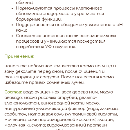
обмена;
Нормализуются процессы клеточного
обновления эпидермиса и укрепляются
барьерные функции;
Поддерживается необходимое увлажнение и рН
кожи;
Снижается интенсивность воспалительных
процессов и уменьшаются последствия
воздействия УФ-излучения.
Применение:
нанесите небольшое количество крема на лицо и
зону декольте перед сном, после очищения и
тонизирующих средств. После нанесения крема
избегайте прямых солнечных лучей.
Состав:
вода очищенная, воск дерева ним, масло
авокадо, масло рисовых отрубей, дельта-
глюконолактон, виноградной кости масло,
натуральный увлажняющий фактор (вода, глюкоза,
сорбитол, натриевая соль глутаминовой кислоты,
мочевина, соль пирролидоновой кислоты; глицин,
молочная кислота; гидролизованный протеин