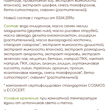
пшеницы, провитамин В5), экстракт жимолости
японской, экстракт шалфея, смесь токоферолов,
бета-ситостерол, сквален (растительный).
Новый состав с партии от 03.04.2019г.
Состав:
вода очищенная, масло семян мелии
азадирахта (дерево ним), масло рисовых отрубей,
масло авокадо, дельта-глюконолактон, глицерин
(растительный), масло виноградной косточки,
стеарат сахарозы*, экстракт жимолости душистой,
экстракт жимолости японской, экстракт розмарина,
экстракт амаранта, экстракт моркови, экстракт
зеленого чая, лецитин, бетаин, натрий ПКК, лактат
натрия, ПКК, серин, аланин, глицин, глутаминовая
кислота, лизин, треонин, аргинин, пролин,
ксантановая камедь, смесь токоферолов*, бета-
ситостерол*, сквален* (растительный).
* компонент сертифицирован стандартом COSMOS
и ECOCERT.
Условия хранения:
при комнатной температуре
вдали от источников света и тепла.