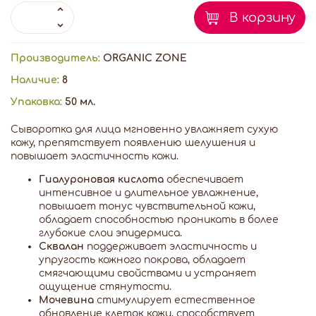
В корзину
Производитель:
ORGANIC ZONE
Наличие:
8
Упаковка:
50 мл.
Сыворотка для лица мгновенно увлажняет сухую
кожу, препятствует появлению шелушения и
повышает эластичность кожи.
Гиалуроновая кислота
обеспечивает
интенсивное и длительное увлажнение,
повышает тонус чувствительной кожи,
обладает способностью проникать в более
глубокие слои эпидермиса.
Сквалан
поддерживает эластичность и
упругость кожного покрова, обладает
смягчающими свойствами и устраняет
ощущение стянутости.
Мочевина
стимулирует естественное
обновление клеток кожи, способствует