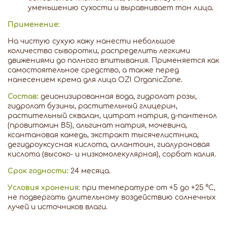
уменьшению сухости и выравнивает тон лица.
Применение:
На чистую сухую кожу нанести небольшое
количество сыворотки, распределить легкими
движениями до полного впитывания. Применяется как
самостоятельное средство, а также перед
нанесением крема для лица OZ! OrganicZone.
Состав:
деионизированная вода, гидролат розы,
гидролат бузины, растительный глицерин,
растительный сквалан, цитрат натрия, д-пантенол
(провитамин В5), альгинат натрия, мочевина,
ксантановая камедь, экстракт тысячелистника,
дегидроуксусная кислота, аллантоин, гиалуроновая
кислота (высоко- и низкомолекулярная), сорбат калия.
Срок годности:
24 месяца.
Условия хранения:
при температуре от +5 до +25 ⁰С,
не подвергать длительному воздействию солнечных
лучей и источников влаги.