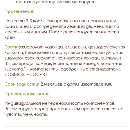
тонизирует кожу, слегка матирует.
Применение:
Нанести 2-3 капли сыворотки на очищенную кожу
лица и шеи и распределить легкими движениями по
массажным линиям. После рекомендуется нанести
крем.
Состав:
гидролат лаванды, глицерин, дегидроуксусная
кислота, бензиловый спирт, сверхнизкомолекулярная
гиалуроновая кислота*, конжаковая камедь, витамин
B3, склероция камедь, ксантановая камедь, лимонная
кислота.*— компоненты, одобренные стандартами
COSMOS, ECOCERT
Срок годности:
12 месяцев с даты изготовления.
Противопоказания:
Индивидуальная непереносимость компонентов.
Рекомендуем перед применением провести тест на
чувствительность.