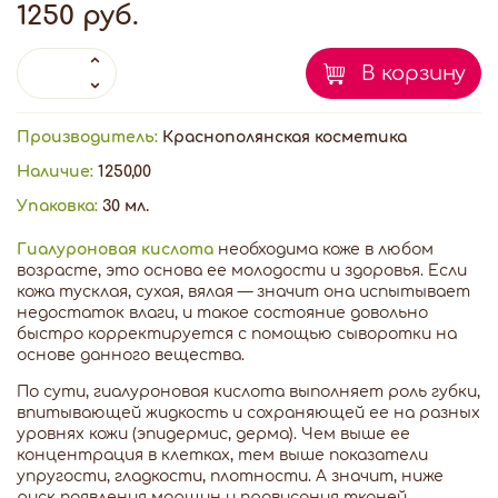
1250 руб.
В корзину
Производитель:
Краснополянская косметика
Наличие:
1250,00
Упаковка:
30 мл.
Гиалуроновая кислота
необходима коже в любом
возрасте, это основа ее молодости и здоровья. Если
кожа тусклая, сухая, вялая — значит она испытывает
недостаток влаги, и такое состояние довольно
быстро корректируется с помощью сыворотки на
основе данного вещества.
По сути, гиалуроновая кислота выполняет роль губки,
впитывающей жидкость и сохраняющей ее на разных
уровнях кожи (эпидермис, дерма). Чем выше ее
концентрация в клетках, тем выше показатели
упругости, гладкости, плотности. А значит, ниже
риск появления морщин и провисания тканей.