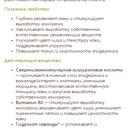
Полезные свойства:
Глубоко увлажняет кожу и стимулирует
выработку коллагена
Увеличивает выработку собственных
естественных увлажняющих веществ
Улучшает цвет лица и текстуру кожи,
поддерживает упругость
Повышает тонус и эластичность эпидермиса
Действующие вещества:
Сверхнизкомолекулярная гиалуроновая кислота
— проникает в нижние слои эпидермиса и
взаимодействует с клетками, уменьшая
морщины, восстанавливая естественную
толщину кожи и запуская выработку
собственного коллагена.
Витамин B3
— стимулирует выработку
коллагена, выравнивает цвет лица, уменьшает
пигментные пятна и повышает целостность
кожи.
Гидролат лаванды*
— успокаивает и