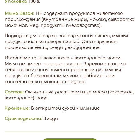
Упаковка:
130 г.
Мыло Веган:
НЕ содержит продуктов животного
происхождения (внутренние жиры, молоко, сыворотка
молочная, мед, продукты пчеловодства).
Подходит для стирки, застирывания пятен, мытья
посуды, очистки поверхностей. Отстирывает
полинявшие вещи, следы дезодорантов.
Изготовлено из кокосового и касторового масел.
Мыло не имеет никакого запаха. Зарекомендовало
себя как отличная замена средствам для мытья
посуды, отбеливающим мылам с добавлением
синтетических моющих средств.
Состав:
Омыленные растительные масла (кокосовое,
касторовое), вода.
Хранение:
В открытой сухой мыльнице
Срок годности:
3 года