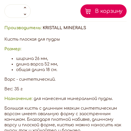
В корзину
Производитель:
KRISTALL MINERALS
Кисть плоская для пудры
Размер:
ширина 26 мм,
длина ворса 52 мм,
общая длина 18 см.
Ворс - синтетический.
Вес: 35 г
Назначение:
для нанесения минеральной пудры.
Большая кисть с длинным мягким синтетическим
ворсом имеет овальную форму с заостренным
кончиком. Благодаря плотной набивке, длинному
ворсу и плоской форме, кистью можно наносить как
пудру, так и хайлайтер и бронзер.