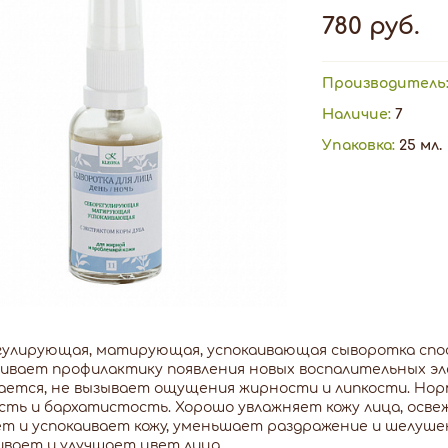
780 руб.
Производитель
Наличие:
7
Упаковка:
25 мл.
гулирующая, матирующая, успокаивающая сыворотка спо
ивает профилактику появления новых воспалительных эл
ется, не вызывает ощущения жирности и липкости. Нор
ть и бархатистость. Хорошо увлажняет кожу лица, осве
т и успокаивает кожу, уменьшает раздражение и шелуш
вает и улучшает цвет лица.