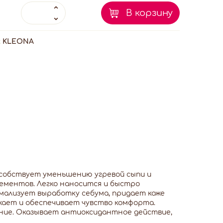
В корзину
:
KLEONA
собствует уменьшению угревой сыпи и
ементов. Легко наносится и быстро
мализует выработку себума, придает коже
жает и обеспечивает чувство комфорта.
ение. Оказывает антиоксидантное действие,