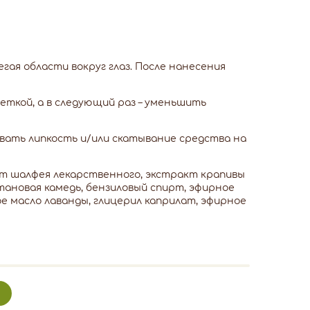
гая области вокруг глаз. После нанесения
еткой, а в следующий раз – уменьшить
звать липкость и/или скатывание средства на
кт шалфея лекарственного, экстракт крапивы
тановая камедь, бензиловый спирт, эфирное
е масло лаванды, глицерил каприлат, эфирное