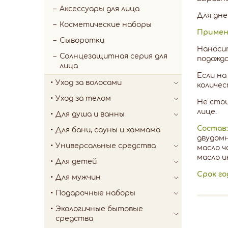
Аксессуары для лица
Для дне
Косметические наборы
Примен
Сыворотки
Наносит
Солнцезащитная серия для
подожда
лица
Если на
Уход за волосами
количес
Уход за телом
Не стои
лице.
Для душа и ванны
Состав:
Для бани, сауны и хаммама
двудомн
Универсальные средства
масло ч
масло и
Для детей
Срок го
Для мужчин
Подарочные наборы
Экологичные бытовые
средства