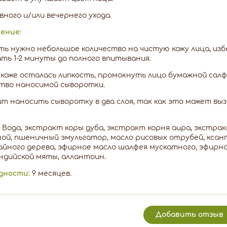
вного и/или вечернего ухода.
ение:
ь нужно небольшое количество на чистую кожу лица, избе
ть 1-2 минуты до полного впитывания.
 коже осталась липкость, промокнуть лицо бумажной салф
тво наносимой сыворотки.
т наносить сыворотку в два слоя, так как это может вы
Вода, экстракт коры дуба, экстракт корня аира, экстра
ой, пшеничный эмульгатор, масло рисовых отрубей, ксан
айного дерева, эфирное масло шалфея мускатного, эфирно
ндийской мяты, аллантоин.
дности:
9 месяцев.
Добавить отзыв