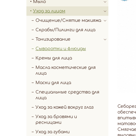
Мыло
Уход за лицом
Очищение/Снятие макияжа
Скрабы/Пилинги для лица
Тонизирование
Сыворотки и флюиды
Кремы для лица
Масла косметические для
лица
Маски для лица
Специальные средства для
лица
Себоре
Уход за кожей вокруг глаз
обеспеч
Уход за бровями и
впитыва
ресницами
матовос
Смягчае
Уход за губами
выравни