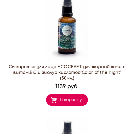
Сыворотка для лица ECOCRAFT для жирной кожи с
витам.Е,С и гиалур.кислотой"Color of the night"
(50мл.)
1139 руб.
В корзину