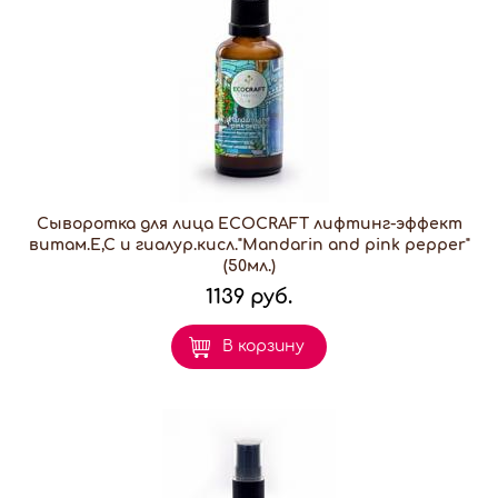
Сыворотка для лица ECOCRAFT лифтинг-эффект
витам.Е,С и гиалур.кисл."Mandarin and pink pepper"
(50мл.)
1139 руб.
В корзину