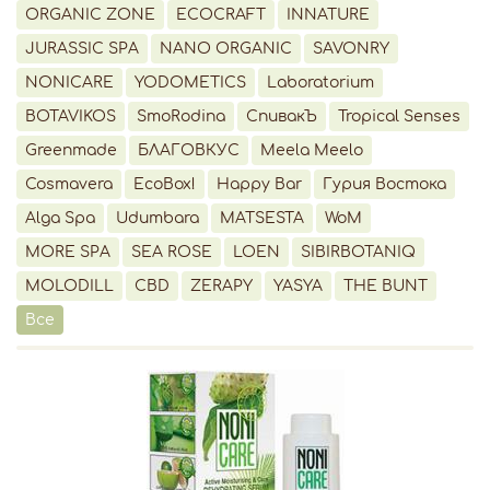
ORGANIC ZONE
ECOCRAFT
INNATURE
JURASSIC SPA
NANO ORGANIC
SAVONRY
NONICARE
YODOMETICS
Laboratorium
BOTAVIKOS
SmoRodina
СпивакЪ
Tropical Senses
Greenmade
БЛАГОВКУС
Meela Meelo
Cosmavera
EcoBox!
Happy Bar
Гурия Востока
Alga Spa
Udumbara
MATSESTA
WoM
MORE SPA
SEA ROSE
LOEN
SIBIRBOTANIQ
MOLODILL
CBD
ZERAPY
YASYA
THE BUNT
Все