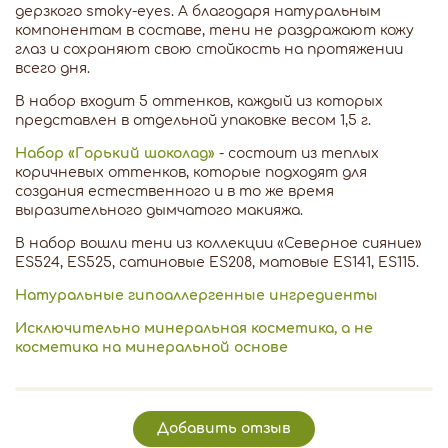
дерзкого smoky-eyes. А благодаря натуральным
компонентам в составе, тени не раздражают кожу
глаз и сохраняют свою стойкость на протяжении
всего дня.
В набор входит 5 оттенков, каждый из которых
представлен в отдельной упаковке весом 1,5 г.
Набор «Горький шоколад»
- состоит из теплых
коричневых оттенков, которые подходят для
создания естественного и в то же время
выразительного дымчатого макияжа.
В набор вошли тени из коллекции «Северное сияние»
ES524, ES525, сатиновые ES208, матовые ES141, ES115.
Натуральные гипоаллергенные ингредиенты
Исключительно минеральная косметика, а не
косметика на минеральной основе
Добавить отзыв