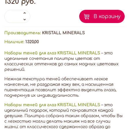
1320 руб.
В корзину
Производитель:
KRISTALL MINERALS
Наличие:
1320,00
Наборы теней для глаз KRISTALL MINERALS
– это
идеальные сочетания палитры цветов: от
классических оттенков до самых модных цветовых
решений.
Нежная текстура теней обеспечивает легкое
нанесение, не раздражая кожу век, а насыщенная
пигментация позволит эффектно выделить глаза,
подчеркнув их индивидуальность.
Наборы теней для глаз KRISTALL MINERALS
– это
идеальный подарок, который понравится каждой
девушке. Палитра собрана таким образом, чтобы Вы
с легкостью могли делать макияж на все случаи
жизни: от классического сдержанного образа до