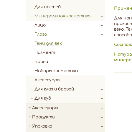
Для ногтей
Примен
Минеральная косметика
Для нан
прикосн
Лицо
веко. Т
Глаза
способо
Тени для век
Состав:
Пигмент
Натура
минера
Брови
Наборы косметики
Аксессуары
Для глаз и бровей
Для губ
Аксессуары
Продукты
Упаковка