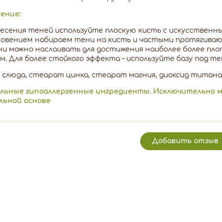
ение:
есения теней используйте плоскую кисть с искусственн
овением набираем тени на кисть и частыми протягивающ
ени можно наслаивать для достижения наиболее более п
м. Для более стойкого эффекта – используйте базу под т
слюда, стеарат цинка, стеарат магния, диоксид титана
льные гипоаллергенные ингредиенты. Исключительно ми
льной основе
Добавить отзыв