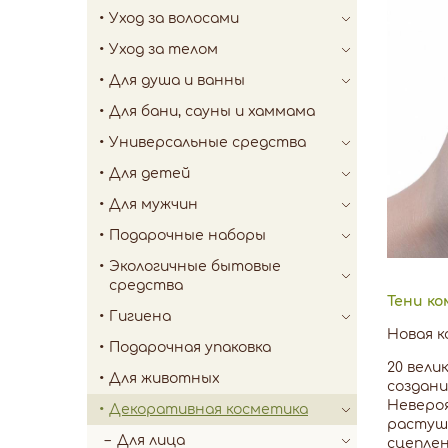
Уход за волосами
Уход за телом
Для душа и ванны
Для бани, сауны и хаммама
Универсальные средства
Для детей
Для мужчин
Подарочные наборы
Экологичные бытовые
средства
Тени к
Гигиена
Новая к
Подарочная упаковка
20 вели
Для животных
создани
Невероя
Декоративная косметика
растуше
Для лица
сцеплен