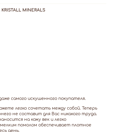
:
KRISTALL MINERALS
аже самого искушенного покупателя.
жете легко сочетать между собой. Теперь
него не составит для Вас никакого труда.
носится на кожу век и легко
-мелким помолом обеспечивает плотное
сь день.