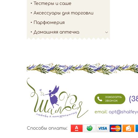
Тестеры и саше
Аксессуары для торговли
Парфюмерия
Домашняя аптечка
(3
заказать
звонок
email:
opt@shalfey
Способы оплаты: