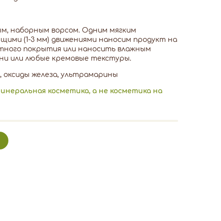
ым, наборным ворсом. Одним мягким
ими (1-3 мм) движениями наносим продукт на
лотного покрытия или наносить влажным
ени или любые кремовые текстуры.
, оксиды железа, ультрамарины
неральная косметика, а не косметика на