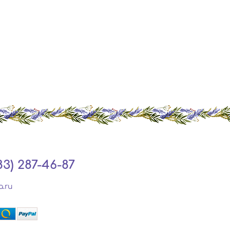
83) 287-46-87
a.ru