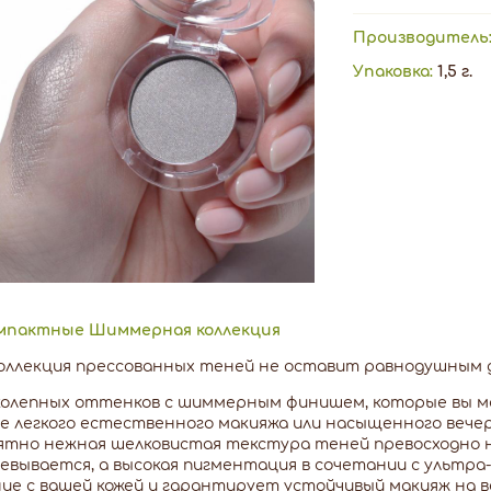
Производитель
Упаковка:
1,5 г.
омпактные Шиммерная коллекция
оллекция прессованных теней не оставит равнодушным д
колепных оттенков с шиммерным финишем, которые вы мо
е легкого естественного макияжа или насыщенного вечер
тно нежная шелковистая текстура теней превосходно на
вывается, а высокая пигментация в сочетании с ультра
ие с вашей кожей и гарантирует устойчивый макияж на ве