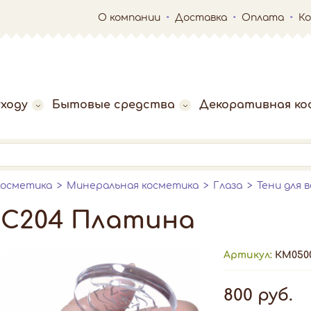
О компании
Доставка
Оплата
К
ходу
Бытовые средства
Декоративная ко
косметика
Минеральная косметика
Глаза
Тени для в
 С204 Платина
Артикул:
КМ050
800 руб.