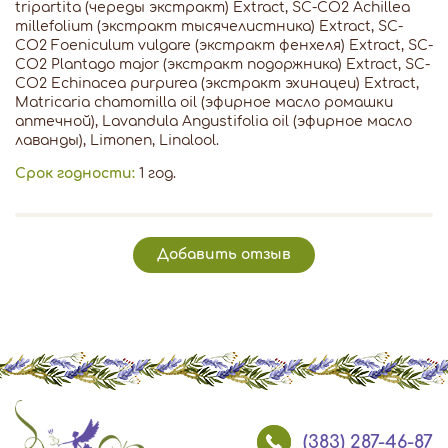
tripartita (череды экстракт) Extract, SC-CO2 Achillea
millefolium (экстракт тысячелистника) Extract, SC-
CO2 Foeniculum vulgare (экстракт фенхеля) Extract, SC-
CO2 Plantago major (экстракт подоржника) Extract, SC-
CO2 Echinacea purpurea (экстракт эхинацеи) Extract,
Matricaria chamomilla oil (эфирное масло ромашки
аптечной), Lavandula Angustifolia oil (эфирное масло
лаванды), Limonen, Linalool.
Срок годности:
1 год.
Добавить отзыв
(383) 287-46-87