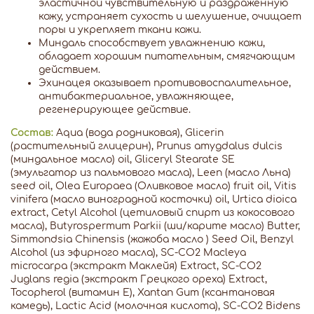
эластичной чувствительную и раздраженную
кожу, устраняет сухость и шелушение, очищает
поры и укрепляет ткани кожи.
Миндаль способствует увлажнению кожи,
обладает хорошим питательным, смягчающим
действием.
Эхинацея оказывает противовоспалительное,
антибактериальное, увлажняющее,
регенерирующее действие.
Состав:
Aqua (вода родниковая), Glicerin
(растительный глицерин), Prunus amygdalus dulcis
(миндальное масло) oil, Gliceryl Stearate SE
(эмульгатор из пальмового масла), Leen (масло Льна)
seed oil, Olea Europaea (Оливковое масло) fruit oil, Vitis
vinifera (масло виноградной косточки) oil, Urtica dioica
extract, Cetyl Alcohol (цетиловый спирт из кокосового
масла), Butyrospermum Parkii (ши/карите масло) Butter,
Simmondsia Chinensis (жожоба масло ) Seed Oil, Benzyl
Alcohol (из эфирного масла), SC-CO2 Macleya
microcarpa (экстракт Маклейя) Extract, SC-CO2
Juglans regia (экстракт Грецкого ореха) Extract,
Tocopherol (витамин Е), Xantan Gum (ксантановая
камедь), Lactic Acid (молочная кислота), SC-CO2 Bidens