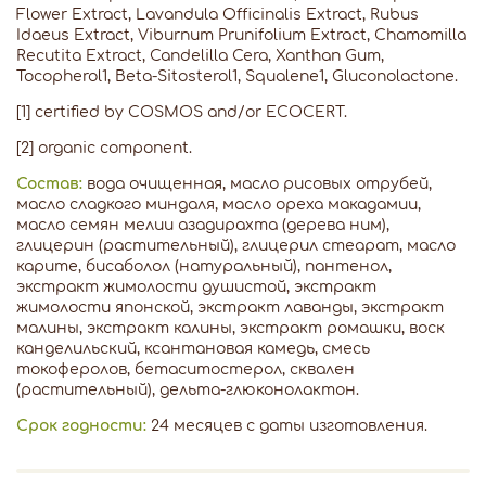
Flower Extract, Lavandula Officinalis Extract, Rubus
Idaeus Extract, Viburnum Prunifolium Extract, Chamomilla
Recutita Extract, Candelilla Cera, Xanthan Gum,
Tocopherol1, Beta-Sitosterol1, Squalene1, Gluconolactone.
[1] certified by COSMOS and/or ECOCERT.
[2] organic component.
Состав:
вода очищенная, масло рисовых отрубей,
масло сладкого миндаля, масло ореха макадамии,
масло семян мелии азадирахта (дерева ним),
глицерин (растительный), глицерил стеарат, масло
карите, бисаболол (натуральный), пантенол,
экстракт жимолости душистой, экстракт
жимолости японской, экстракт лаванды, экстракт
малины, экстракт калины, экстракт ромашки, воск
канделильский, ксантановая камедь, смесь
токоферолов, бетаситостерол, сквален
(растительный), дельта-глюконолактон.
Срок годности:
24 месяцев с даты изготовления.