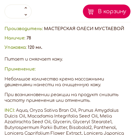
В корзину
Производитель:
МАСТЕРСКАЯ ОЛЕСИ МУСТАЕВОЙ
Наличие:
78
Упаковка:
120 мл.
Питает и смягчает кожу.
Применение:
Небольшое количество крема массажными
движениями нанести на очищенную кожу.
При возникновении реакции на продукт снизить
частоту применения или отменить.
INCI:
Aqua, Oryza Sativa Bran Oil, Prunus Amygdalus
Dulcis Oil, Macadamia Integrifolia Seed Oil, Melia
Azadirachta Seed Oil, Glycerin, Glyceryl Stearate1,
Butyrospermum Parkii Butter, Bisabolol2, Panthenol,
Lonicera Caprifolium Flower Extract, Lonicera Japonica