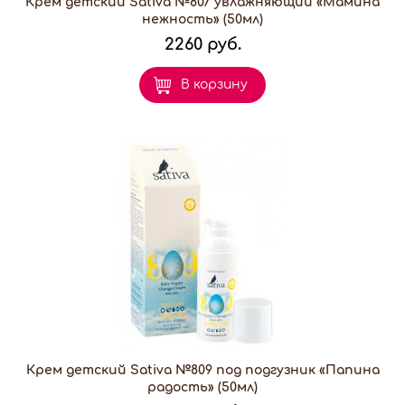
Крем детский Sativa №807 увлажняющий «Мамина
нежность» (50мл)
2260 руб.
В корзину
Крем детский Sativa №809 под подгузник «Папина
радость» (50мл)