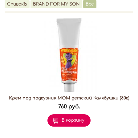
СпивакЪ
BRAND FOR MY SON
Все
Крем под подгузник МОМ детский Калябушки (80г)
760 руб.
В корзину