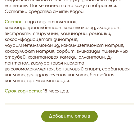
вспенить. После нанести на кожу и побриться.
Остатки средства смыть водой.
Состав:
вода подготовленная,
кокамидопропилбетаин, кокоглюкозид, глицерин,
экстракты спирулины, ламинарии, ромашки,
кокоамфодиацетат динатрия,
лаурилметилглюкамид, кокоилизетионат натрия,
кокосульфат натрия, сорбит, гликозиды пшеничных
отрубей, ксантановая камедь, аллантоин, Д-
пантенол, гиалуроновая кислота
высокомолекулярная, бензиловый спирт, сорбиновая
кислота, дегидроуксусная кислота, бензойная
кислота, аромакомпозиция.
Срок годности:
18 месяцев.
Добавить отзыв