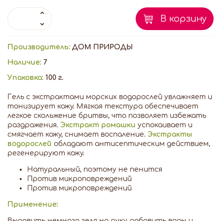
В корзину
Производитель:
ДОМ ПРИРОДЫ
Наличие:
7
Упаковка:
100 г.
Гель с экстрактами морских водорослей увлажняет и
тонизирует кожу. Мягкая текстура обеспечивает
легкое скольжение бритвы, что позволяет избежать
раздражения.
Экстракт ромашки
успокаивает и
смягчает кожу, снимает воспаление.
Экстракты
водорослей
обладают антисептическим действием,
регенерируют кожу.
Натуральный, поэтому не пенится
Против микроповреждений
Против микроповреждений
Применение:
Выдавить немного геля на руку, добавить воды и