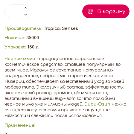
В корзину
Производитель:
Tropical Senses
Наличие:
350,00
Упаковка:
150 г.
Черное мыло
– традиционное африканское
косметическое средство, ставшее популярным во
всем мире. Идеальное сочетание натуральных
ингредиентов, собранных в тропических лесах
Нигерии, обеспечивает качественный уход за кожей
любого типа. Экологичный состав, эффективность,
экономичный расход, аромат, обильная пена,
экзотичный внешний вид – вот за что полюбили
черное мыло уже миллионы людей.
Dudu-Osun
нежно
очищает кожу, оставляя приятное ощущение
мягкости и свежести после использования.
Применение: