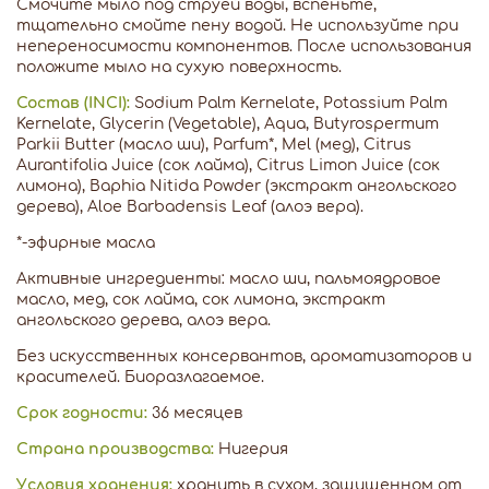
Смочите мыло под струей воды, вспеньте,
тщательно смойте пену водой. Не используйте при
непереносимости компонентов. После использования
положите мыло на сухую поверхность.
Состав (INCI):
Sodium Palm Kernelate, Potassium Palm
Kernelate, Glycerin (Vegetable), Aqua, Butyrospermum
Parkii Butter (масло ши), Parfum*, Mel (мед), Citrus
Aurantifolia Juice (сок лайма), Citrus Limon Juice (сок
лимона), Baphia Nitida Powder (экстракт ангольского
дерева), Aloe Barbadensis Leaf (алоэ вера).
*-эфирные масла
Активные ингредиенты: масло ши, пальмоядровое
масло, мед, сок лайма, сок лимона, экстракт
ангольского дерева, алоэ вера.
Без искусственных консервантов, ароматизаторов и
красителей. Биоразлагаемое.
Срок годности:
36 месяцев
Страна производства:
Нигерия
Условия хранения:
хранить в сухом, защищенном от