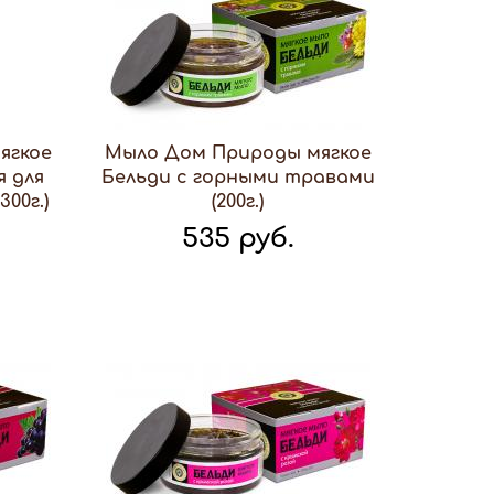
ягкое
Мыло Дом Природы мягкое
я для
Бельди с горными травами
300г.)
(200г.)
535 руб.