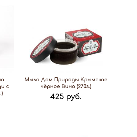
на
Мыло Дом Природы Крымское
ди с
чёрное Вино (270г.)
.)
425 руб.