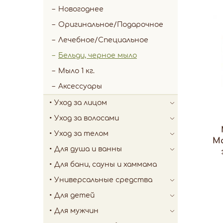
Новогоднее
Оригинальное/Подарочное
Лечебное/Специальное
Бельди, черное мыло
Мыло 1 кг.
Аксессуары
Уход за лицом
Уход за волосами
Уход за телом
Ма
Для душа и ванны
Для бани, сауны и хаммама
Универсальные средства
Для детей
Для мужчин