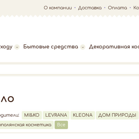
О компании
Доставка
Оплата
К
ходу
Бытовые средства
Декоративная ко
ыло
одители:
MI&KO
LEVRANA
KLEONA
ДОМ ПРИРОДЫ
полянская косметика
Все