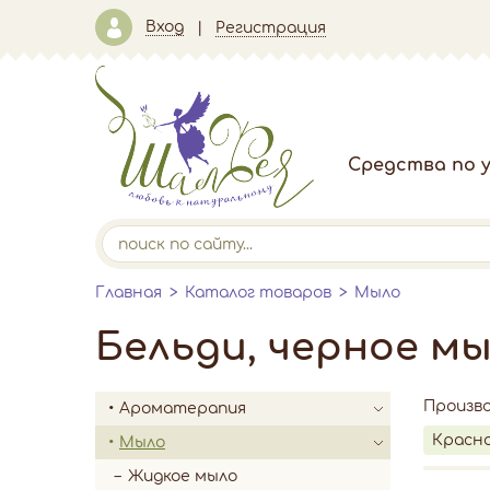
Вход
Регистрация
Средства по у
Главная
Каталог товаров
Мыло
Бельди, черное м
Произв
Ароматерапия
Красно
Мыло
Жидкое мыло