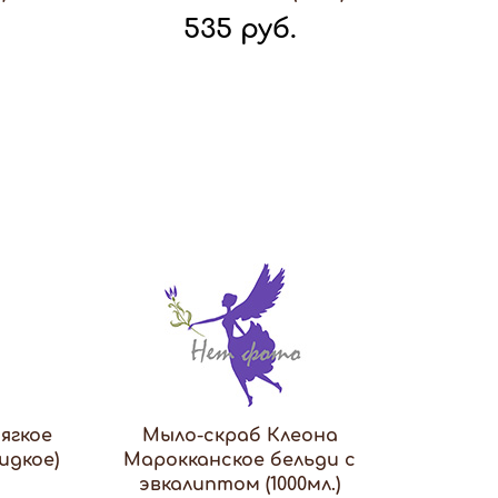
535 руб.
ягкое
Мыло-скраб Клеона
идкое)
Марокканское бельди с
эвкалиптом (1000мл.)