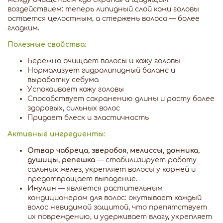
воздействием: теперь липидный слой кожи головы
остается целостным, а стержень волоса — более
гладким.
Полезные свойства:
Бережно очищает волосы и кожу головы
Нормализует гидролипидный баланс и
выработку себума
Успокаивает кожу головы
Способствует сохранению длины и росту более
здоровых, сильных волос
Придает блеск и эластичность
Активные ингредиенты:
Отвар чабреца, зверобоя, мелиссы, донника,
душицы, репешка
— стабилизирует работу
сальных желез, укрепляет волосы у корней и
предотвращает выпадение.
Инулин
— является растительным
кондиционером для волос: окутывает каждый
волос невидимой защитой, что препятствует
их повреждению, и удерживает влагу, укрепляет