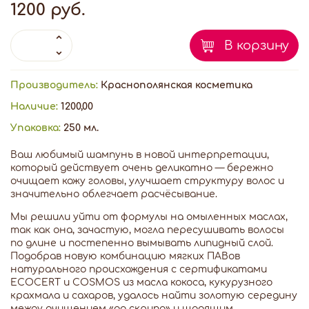
1200 руб.
В корзину
Производитель:
Краснополянская косметика
Наличие:
1200,00
Упаковка:
250 мл.
Ваш любимый шампунь в новой интерпретации,
который действует очень деликатно — бережно
очищает кожу головы, улучшает структуру волос и
значительно облегчает расчёсывание.
Мы решили уйти от формулы на омыленных маслах,
так как она, зачастую, могла пересушивать волосы
по длине и постепенно вымывать липидный слой.
Подобрав новую комбинацию мягких ПАВов
натурального происхождения с сертификатами
ECOCERT и COSMOS из масла кокоса, кукурузного
крахмала и сахаров, удалось найти золотую середину
между очищением «до скрипа» и щадящим