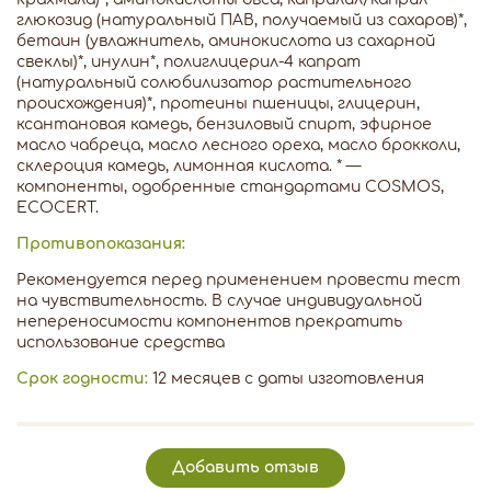
глюкозид (натуральный ПАВ, получаемый из сахаров)*,
бетаин (увлажнитель, аминокислота из сахарной
свеклы)*, инулин*, полиглицерил-4 капрат
(натуральный солюбилизатор растительного
происхождения)*, протеины пшеницы, глицерин,
ксантановая камедь, бензиловый спирт, эфирное
масло чабреца, масло лесного ореха, масло брокколи,
склероция камедь, лимонная кислота. * —
компоненты, одобренные стандартами COSMOS,
ECOCERT.
Противопоказания:
Рекомендуется перед применением провести тест
на чувствительность. В случае индивидуальной
непереносимости компонентов прекратить
использование средства
Срок годности:
12 месяцев с даты изготовления
Добавить отзыв