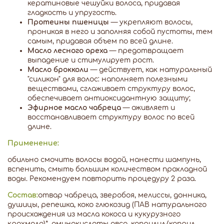
кератиновые чешуйки волоса, придавая
гладкость и упругость.
Протеины пшеницы
— укрепляют волосы,
проникая в него и заполняя собой пустоты, тем
самым, придавая объем по всей длине.
Масло лесного ореха
— предотвращает
выпадение и стимулирует рост.
Масло брокколи
— действует, как натуральный
"силикон" для волос: наполняет полезными
веществами, сглаживает структуру волос,
обеспечивает антиоксидантную защиту;
Эфирное масло чабреца
— оживляет и
восстанавливает структуру волос по всей
длине.
Применение:
обильно смочить волосы водой, нанести шампунь,
вспенить, смыть большим количеством прохладной
воды. Рекомендуем повторить процедуру 2 раза.
Состав:
отвар чабреца, зверобоя, мелиссы, донника,
душицы, репешка, коко глюкозид (ПАВ натурального
происхождения из масла кокоса и кукурузного
крахмала)*, аминокислоты овса, каприлил/каприл