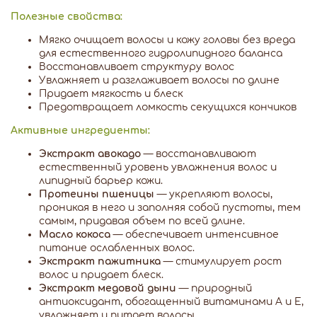
Полезные свойства:
Мягко очищает волосы и кожу головы без вреда
для естественного гидролипидного баланса
Восстанавливает структуру волос
Увлажняет и разглаживает волосы по длине
Придает мягкость и блеск
Предотвращает ломкость секущихся кончиков
Активные ингредиенты:
Экстракт авокадо
— восстанавливают
естественный уровень увлажнения волос и
липидный барьер кожи.
Протеины пшеницы
— укрепляют волосы,
проникая в него и заполняя собой пустоты, тем
самым, придавая объем по всей длине.
Масло кокоса
— обеспечивает интенсивное
питание ослабленных волос.
Экстракт пажитника
— стимулирует рост
волос и придает блеск.
Экстракт медовой дыни
— природный
антиоксидант, обогащенный витаминами A и E,
увлажняет и питает волосы.