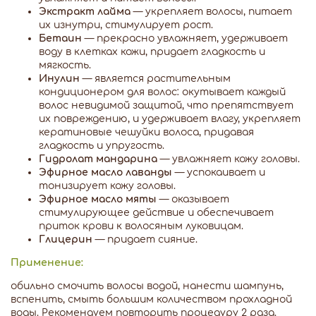
Экстракт лайма
— укрепляет волосы, питает
их изнутри, стимулирует рост.
Бетаин
— прекрасно увлажняет, удерживает
воду в клетках кожи, придает гладкость и
мягкость.
Инулин
— является растительным
кондиционером для волос: окутывает каждый
волос невидимой защитой, что препятствует
их повреждению, и удерживает влагу, укрепляет
кератиновые чешуйки волоса, придавая
гладкость и упругость.
Гидролат мандарина
— увлажняет кожу головы.
Эфирное масло лаванды
— успокаивает и
тонизирует кожу головы.
Эфирное масло мяты
— оказывает
стимулирующее действие и обеспечивает
приток крови к волосяным луковицам.
Глицерин
— придает сияние.
Применение:
обильно смочить волосы водой, нанести шампунь,
вспенить, смыть большим количеством прохладной
воды. Рекомендуем повторить процедуру 2 раза.