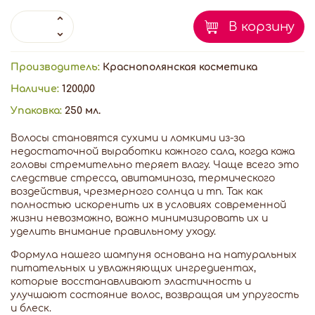
В корзину
Производитель:
Краснополянская косметика
Наличие:
1200,00
Упаковка:
250 мл.
Волосы становятся сухими и ломкими из-за
недостаточной выработки кожного сала, когда кожа
головы стремительно теряет влагу. Чаще всего это
следствие стресса, авитаминоза, термического
воздействия, чрезмерного солнца и тп. Так как
полностью искоренить их в условиях современной
жизни невозможно, важно минимизировать их и
уделить внимание правильному уходу.
Формула нашего шампуня основана на натуральных
питательных и увлажняющих ингредиентах,
которые восстанавливают эластичность и
улучшают состояние волос, возвращая им упругость
и блеск.