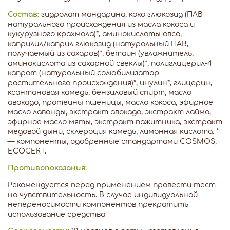
Состав:
гидролат мандарина, коко глюкозид (ПАВ
натурального происхождения из масла кокоса и
кукурузного крахмала)*, аминокислоты овса,
каприлил/каприл глюкозид (натуральный ПАВ,
получаемый из сахаров)*, бетаин (увлажнитель,
аминокислота из сахарной свеклы)*, полиглицерил-4
капрат (натуральный солюбилизатор
растительного происхождения)*, инулин*, глицерин,
ксантановая камедь, бензиловый спирт, масло
авокадо, протеины пшеницы, масло кокоса, эфирное
масло лаванды, экстракт авокадо, экстракт лайма,
эфирное масло мяты, экстракт пажитника, экстракт
медовой дыни, склероция камедь, лимонная кислота. *
— компоненты, одобренные стандартами COSMOS,
ECOCERT.
Противопоказания:
Рекомендуется перед применением провести тест
на чувствительность. В случае индивидуальной
непереносимости компонентов прекратить
использование средства