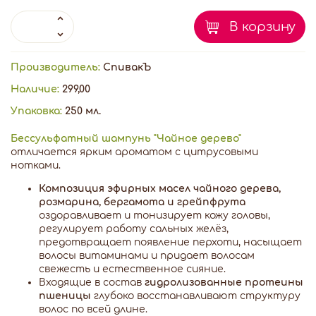
В корзину
Производитель:
СпивакЪ
Наличие:
299,00
Упаковка:
250 мл.
Бессульфатный шампунь "Чайное дерево"
отличается ярким ароматом с цитрусовыми
нотками.
Композиция эфирных масел чайного дерева,
розмарина, бергамота и грейпфрута
оздоравливает и тонизирует кожу головы,
регулирует работу сальных желёз,
предотвращает появление перхоти, насыщает
волосы витаминами и придает волосам
свежесть и естественное сияние.
Входящие в состав
гидролизованные протеины
пшеницы
глубоко восстанавливают структуру
волос по всей длине.