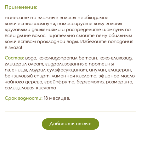
Применение:
нанесите на влажные волосы необходимое
количество шампуня, помассируйте кожу головы
круговыми движениями и распределите шампунь по
всей длине волос. Тщательно смойте пену обильным
количеством прохладной воды. Избегайте попадания
в глаза!
Состав:
вода, кокамидопропил бетаин, коко-гликозид,
глицерил олеат, гидролизованные протеины
пшеницы, лаурил сульфосукцинат, инулин, глицерин,
бензиловый спирт, лимонная кислота, эфирное масло
чайного дерева, грейпфрута, бергамота, розмарина,
салициловая кислота
Срок годности:
18 месяцев.
Добавить отзыв