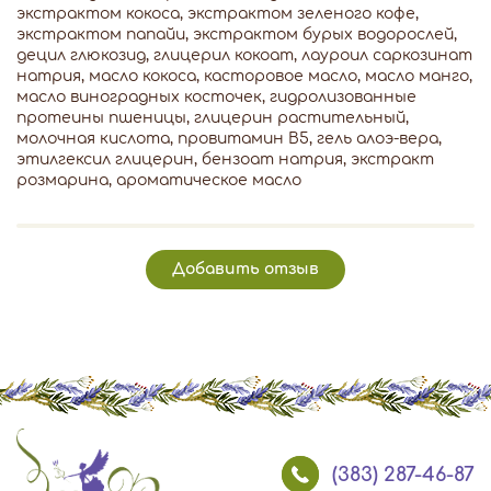
экстрактом кокоса, экстрактом зеленого кофе,
экстрактом папайи, экстрактом бурых водорослей,
децил глюкозид, глицерил кокоат, лауроил саркозинат
натрия, масло кокоса, касторовое масло, масло манго,
масло виноградных косточек, гидролизованные
протеины пшеницы, глицерин растительный,
молочная кислота, провитамин В5, гель алоэ-вера,
этилгексил глицерин, бензоат натрия, экстракт
розмарина, ароматическое масло
Добавить отзыв
(383) 287-46-87