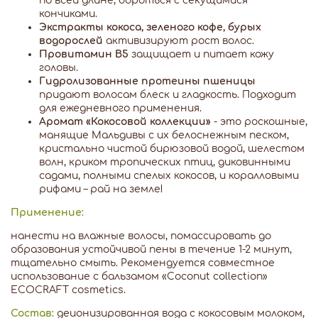
по всей длине, бороться с секущимися
кончиками.
Экстракты кокоса, зеленого кофе, бурых
водорослей
активизируют рост волос.
Провитамин В5
защищает и питает кожу
головы.
Гидролизованные протеины пшеницы
придают волосам блеск и гладкость. Подходит
для ежедневного применения.
Аромат «Кокосовой коллекции»
- это роскошные,
манящие Мальдивы с их белоснежным песком,
кристально чистой бирюзовой водой, шелестом
волн, криком тропических птиц, диковинными
садами, полными спелых кокосов, и коралловыми
рифами – рай на земле!
Применение:
нанести на влажные волосы, помассировать до
образования устойчивой пены в течение 1-2 минут,
тщательно смыть. Рекомендуется совместное
использование с бальзамом «Сoconut collection»
ECOCRAFT cosmetics.
Состав:
деионизированная вода c кокосовым молоком,