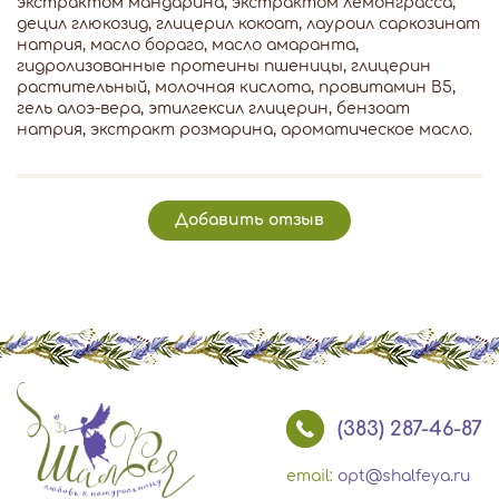
экстрактом мандарина, экстрактом лемонграсса,
децил глюкозид, глицерил кокоат, лауроил саркозинат
натрия, масло бораго, масло амаранта,
гидролизованные протеины пшеницы, глицерин
растительный, молочная кислота, провитамин В5,
гель алоэ-вера, этилгексил глицерин, бензоат
натрия, экстракт розмарина, ароматическое масло.
Добавить отзыв
(383) 287-46-87
email:
opt@shalfeya.ru