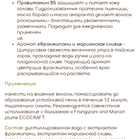
Провитамин В5
защищает и питает кожу
головы. Гидролизованные протеины пшеницы,
масло бораго и масло амаранта делают волосы
роскошными – блестящими, увлажненными,
ухоженными. Подходит для ежедневного
применен
ия.
Аромат
«Франжипани и марианская слива»
-
Цитрусовая свежесть весеннего утра в тайских
горах, прохладные воды ручья и роса на
плодоносной сливе. Чарующий аромат
цветущих франжипани, особенно ярко
раскрывающийся на рассвете.
Применение:
нанести на влажные волосы, помассировать до
образования устойчивой пены в течение 1-2 минут,
тщательно смыть. Рекомендуется совместное
использование с бальзамом « Frangipani and Marian
plum» ECOCRAFT.
Состав:
дистиллированная вода c экстрактом
франжипани, экстрактом марианской сливы,