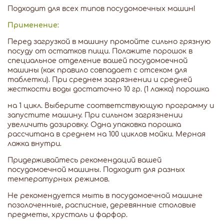
Подходит для всех типов посудомоечных машин!
Применение:
Перед загрузкой в машину промойте сильно грязную
посуду от остатков пищи. Положите порошок в
специальное отделение вашей посудомоечной
машины (как правило совпадает с отсеком для
таблетки). При среднем загрязнении и средней
жесткости воды достаточно 10 гр. (1 ложка) порошка
на 1 цикл. Выберите соответствующую программу и
запустите машину. При сильном загрязнении
увеличить дозировку. Одна упаковка порошка
рассчитана в среднем на 100 циклов мойки. Мерная
ложка внутри.
Придерживайтесь рекомендаций вашей
посудомоечной машины. Подходит для разных
температурных режимов.
Не рекомендуется мыть в посудомоечной машине
позолоченные, расписные, деревянные столовые
предметы, хрусталь и фарфор.