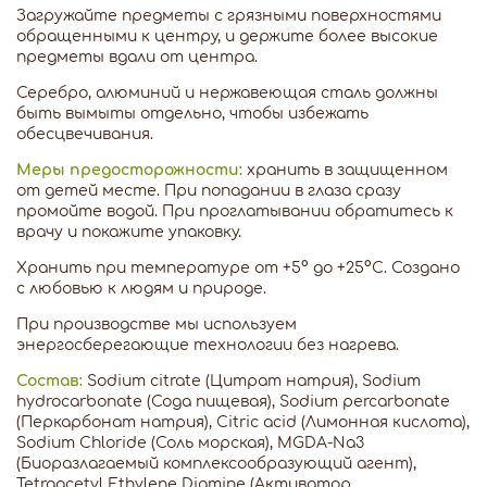
Загружайте предметы с грязными поверхностями
обращенными к центру, и держите более высокие
предметы вдали от центра.
Серебро, алюминий и нержавеющая сталь должны
быть вымыты отдельно, чтобы избежать
обесцвечивания.
Меры предосторожности:
хранить в защищенном
от детей месте. При попадании в глаза сразу
промойте водой. При проглатывании обратитесь к
врачу и покажите упаковку.
Хранить при температуре от +5° до +25°С. Создано
с любовью к людям и природе.
При производстве мы используем
энергосберегающие технологии без нагрева.
Состав:
Sodium citrate (Цитрат натрия), Sodium
hydrocarbonate (Сода пищевая), Sodium percarbonate
(Перкарбонат натрия), Citric acid (Лимонная кислота),
Sodium Chloride (Соль морская), MGDA-Na3
(Биоразлагаемый комплексообразующий агент),
Tetraacetyl Ethylene Diamine (Активатор