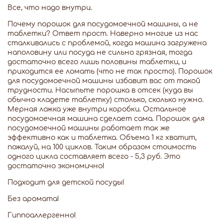
Все, что надо внутри.
Почему порошок для посудомоечной машины, а не
таблетки? Ответ прост. Наверно многие из нас
сталкивались с проблемой, когда машина загружена
наполовину или посуда не сильно грязная, тогда
достаточно всего лишь половины таблетки, и
приходится ее ломать (что не так просто). Порошок
для посудомоечной машины избавит вас от такой
трудности. Насыпьте порошка в отсек (куда вы
обычно кладете таблетку) столько, сколько нужно.
Мерная ложка уже внутри коробки. Остальное
посудомоечная машина сделает сама. Порошок для
посудомоечной машины работает так же
эффективно как и таблетка. Объема 1 кг хватит,
пожалуй, на 100 циклов. Таким образом стоимость
одного цикла составляет всего - 5,3 руб. Это
достаточно экономично!
Подходит для детской посуды!
Без аромата!
Гиппоаллергенно!