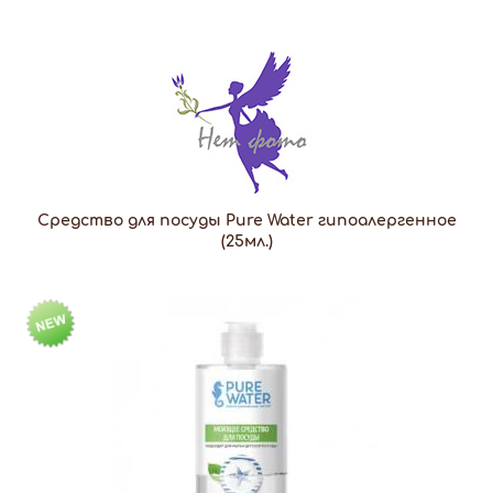
Cредство для посуды Pure Water гипоалергенное
(25мл.)