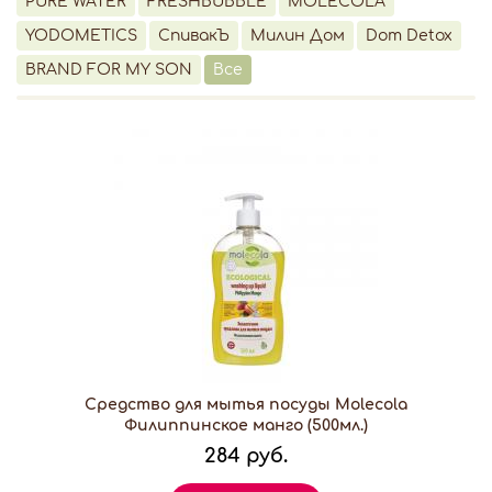
PURE WATER
FRESHBUBBLE
MOLECOLA
YODOMETICS
СпивакЪ
Милин Дом
Dom Detox
BRAND FOR MY SON
Все
Средство для мытья посуды Molecola
Филиппинское манго (500мл.)
284 руб.