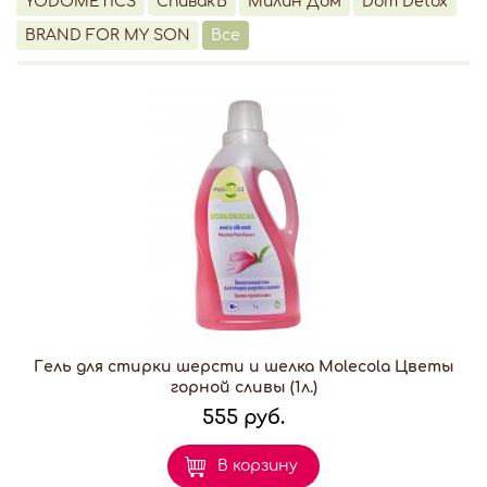
YODOMETICS
СпивакЪ
Милин Дом
Dom Detox
BRAND FOR MY SON
Все
Гель для стирки шерсти и шелка Molecola Цветы
горной сливы (1л.)
555 руб.
В корзину