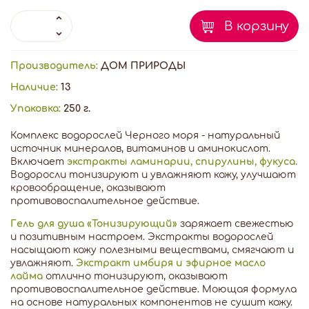
В корзину
Производитель:
ДОМ ПРИРОДЫ
Наличие:
13
Упаковка:
250 г.
Комплекс водорослей Черного моря - натуральный
источник минералов, витаминов и аминокислот.
Включает
экстракты ламинарии, спирулины, фукуса.
Водоросли тонизируют и увлажняют кожу, улучшают
кровообращение, оказывают
противовоспалительное действие.
Гель для душа «Тонизирующий»
заряжает свежестью
и позитивным настроем. Экстракты водорослей
насыщают кожу полезными веществами, смягчают и
увлажняют.
Экстракт имбиря и эфирное масло
лайма
отлично тонизируют, оказывают
противовоспалительное действие. Моющая формула
на основе натуральных компонентов не сушит кожу.