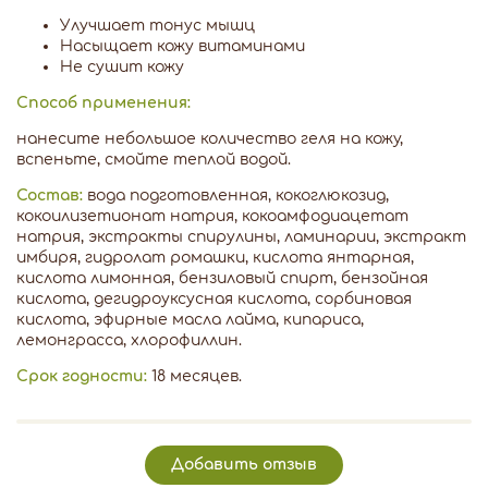
Улучшает тонус мышц
Насыщает кожу витаминами
Не сушит кожу
Способ применения:
нанесите небольшое количество геля на кожу,
вспеньте, смойте теплой водой.
Состав:
вода подготовленная, кокоглюкозид,
кокоилизетионат натрия, кокоамфодиацетат
натрия, экстракты спирулины, ламинарии, экстракт
имбиря, гидролат ромашки, кислота янтарная,
кислота лимонная, бензиловый спирт, бензойная
кислота, дегидроуксусная кислота, сорбиновая
кислота, эфирные масла лайма, кипариса,
лемонграсса, хлорофиллин.
Срок годности:
18 месяцев.
Добавить отзыв