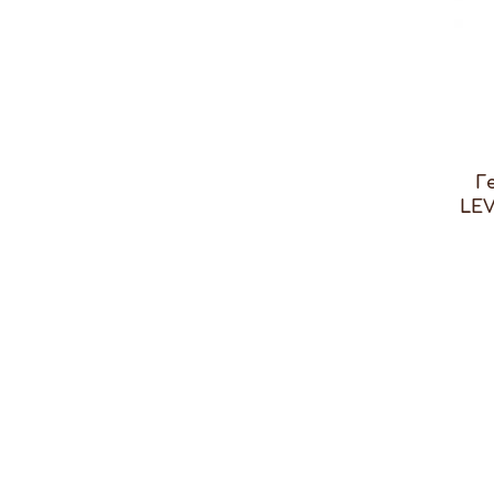
Г
LEV