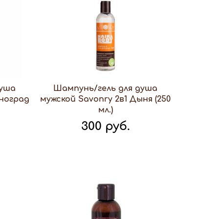
душа
Шампунь/гель для душа
иноград
мужской Savonry 2в1 Дыня (250
мл.)
300 руб.