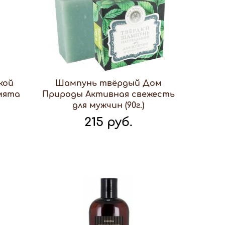
кой
Шампунь твёрдый Дом
 мята
Природы Активная свежесть
для мужчин (90г.)
215 руб.