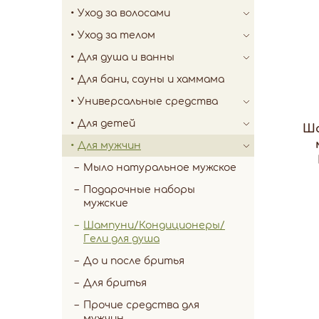
Уход за волосами
Уход за телом
Для душа и ванны
Для бани, сауны и хаммама
Универсальные средства
Для детей
Ша
Для мужчин
Мыло натуральное мужское
Подарочные наборы
мужские
Шампуни/Кондиционеры/
Гели для душа
До и после бритья
Для бритья
Прочие средства для
мужчин