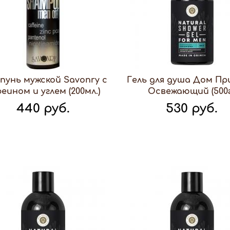
унь мужской Savonry с
Гель для душа Дом П
еином и углем (200мл.)
Освежающий (500г
440 руб.
530 руб.