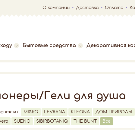
О компании
Доставка
Оплата
К
ходу
Бытовые средства
Декоративная ко
онеры/Гели для душа
одители:
MI&KO
LEVRANA
KLEONA
ДОМ ПРИРОДЫ
vera
SUENO
SIBIRBOTANIQ
THE BUNT
Все