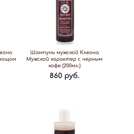
еона
Шампунь мужской Клеона
хвощом
Мужской характер с черным
кофе (200мл.)
860 руб.