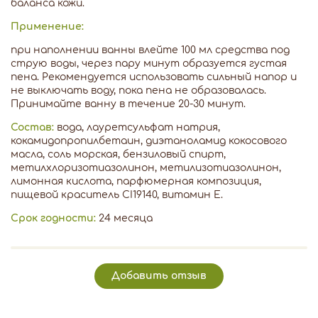
баланса кожи.
Применение:
при наполнении ванны влейте 100 мл средства под
струю воды, через пару минут образуется густая
пена. Рекомендуется использовать сильный напор и
не выключать воду, пока пена не образовалась.
Принимайте ванну в течение 20-30 минут.
Состав:
вода, лауретсульфат натрия,
кокамидопропилбетаин, диэтаноламид кокосового
масла, соль морская, бензиловый спирт,
метилхлоризотиазолинон, метилизотиазолинон,
лимонная кислота, парфюмерная композиция,
пищевой краситель CI19140, витамин Е.
Срок годности:
24 месяца
Добавить отзыв