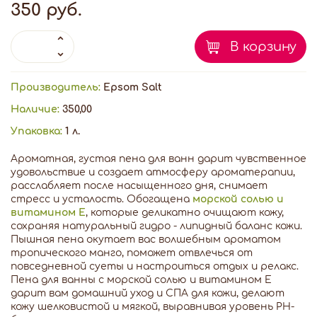
350 руб.
В корзину
Производитель:
Epsom Salt
Наличие:
350,00
Упаковка:
1 л.
Ароматная, густая пена для ванн дарит чувственное
удовольствие и создает атмосферу ароматерапии,
расслабляет после насыщенного дня, снимает
стресс и усталость. Обогащена
морской солью и
витамином Е
, которые деликатно очищают кожу,
сохраняя натуральный гидро - липидный баланс кожи.
Пышная пена окутает вас волшебным ароматом
тропического манго, поможет отвлечься от
повседневной суеты и настроиться отдых и релакс.
Пена для ванны с морской солью и витамином Е
дарит вам домашний уход и СПА для кожи, делают
кожу шелковистой и мягкой, выравнивая уровень РН-