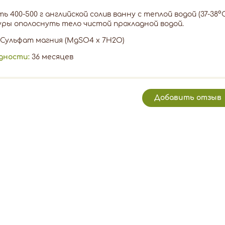
ь 400-500 г английской солив ванну с теплой водой (37-38°
ры ополоснуть тело чистой прохладной водой.
Сульфат магния (MgSO4 х 7H2O)
одности:
36 месяцев
Добавить отзыв