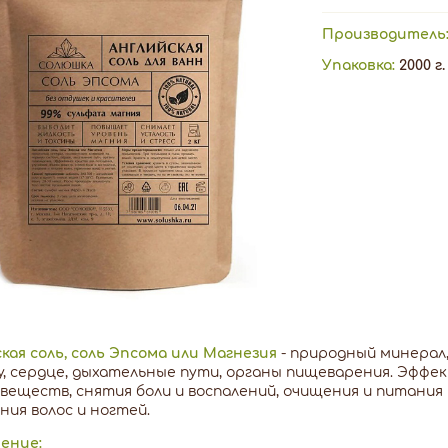
Производитель
Упаковка:
2000 г.
кая соль, соль Эпсома или Магнезия
- природный минерал
, сердце, дыхательные пути, органы пищеварения. Эффек
веществ, снятия боли и воспалений, очищения и питания 
ния волос и ногтей.
ение: