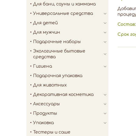
Для бани, сауны и хаммама
Добавит
Универсальные средства
процеду
Для детей
Состав:
Для мужчин
Срок г
Подарочные наборы
Экологичные бытовые
средства
Гигиена
Подарочная упаковка
Для животных
Декоративная косметика
Аксессуары
Продукты
Упаковка
Тестеры и саше