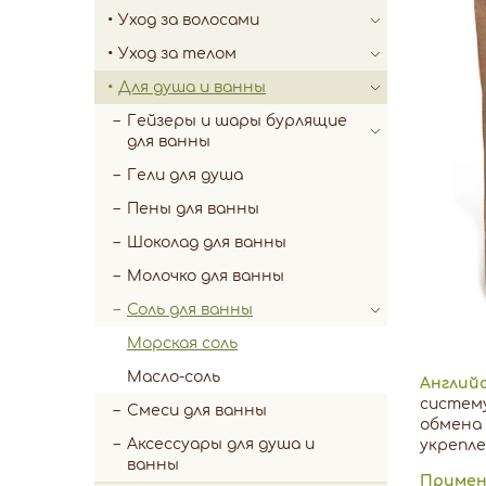
Уход за волосами
Уход за телом
Для душа и ванны
Гейзеры и шары бурлящие
для ванны
Гели для душа
Пены для ванны
Шоколад для ванны
Молочко для ванны
Соль для ванны
Морская соль
Масло-соль
Английс
систему
Смеси для ванны
обмена 
Аксессуары для душа и
укрепле
ванны
Примен