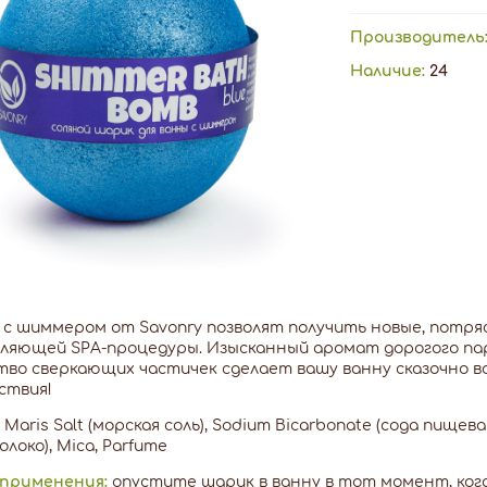
Производитель
Наличие:
24
 с шиммером от Savonry позволят получить новые, потр
ляющей SPA-процедуры. Изысканный аромат дорогого па
во сверкающих частичек сделает вашу ванну сказочно в
ствия!
Maris Salt (морская соль), Sodium Bicarbonate (сода пищевая
олоко), Mica, Parfume
 применения:
опустите шарик в ванну в тот момент, когда