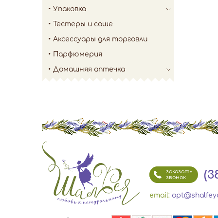
Упаковка
Тестеры и саше
Аксессуары для торговли
Парфюмерия
Домашняя аптечка
(3
заказать
звонок
email:
opt@shalfey