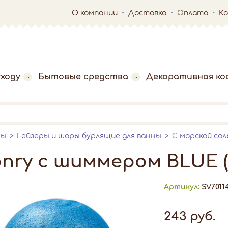
О компании
Доставка
Оплата
К
ходу
Бытовые средства
Декоративная ко
ны
Гейзеры и шары бурлящие для ванны
С морской со
onry с шиммером BLUE 
Артикул:
SV7011
243 руб.