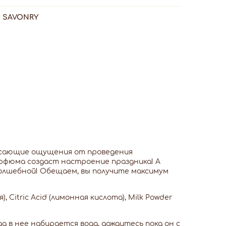
:
SAVONRY
ясающие ощущения от проведения
рфюма создаст настроение праздника! А
олшебной! Обещаем, вы получите максимум
), Citric Acid (лимонная кислота), Milk Powder
 в нее набирается вода, дождитесь пока он с