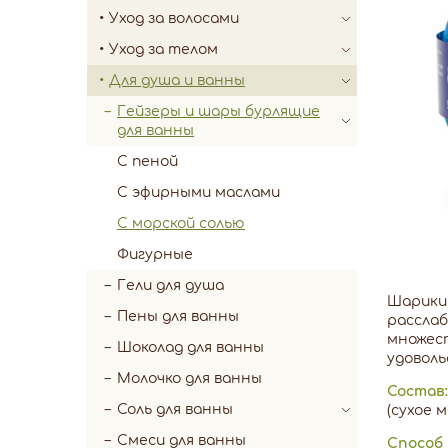
Уход за волосами
Уход за телом
Для душа и ванны
Гейзеры и шары бурлящие
для ванны
С пеной
С эфирными маслами
С морской солью
Фигурные
Гели для душа
Шарики
Пены для ванны
расслаб
множест
Шоколад для ванны
удоволь
Молочко для ванны
Состав:
Соль для ванны
(сухое м
Смеси для ванны
Способ