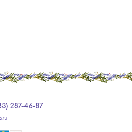
83) 287-46-87
a.ru