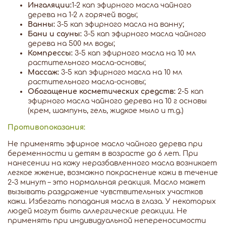
Ингаляции:
1-2 кап эфирного масла чайного
дерева на 1-2 л горячей воды;
Ванны:
3-5 кап эфирного масла на ванну;
Бани и сауны:
3-5 кап эфирного масла чайного
дерева на 500 мл воды;
Компрессы:
3-5 кап эфирного масла на 10 мл
растительного масла-основы;
Массаж:
3-5 кап эфирного масла на 10 мл
растительного масла-основы;
Обогащение косметических средств:
2-5 кап
эфирного масла чайного дерева на 10 г основы
(крем, шампунь, гель, жидкое мыло и т.д.)
Противопоказания:
Не применять эфирное масло чайного дерева при
беременности и детям в возрасте до 6 лет. При
нанесении на кожу неразбавленного масла возникает
легкое жжение, возможно покраснение кожи в течение
2-3 минут – это нормальная реакция. Масло может
вызывать раздражение чувствительных участков
кожи. Избегать попадания масла в глаза. У некоторых
людей могут быть аллергические реакции. Не
применять при индивидуальной непереносимости