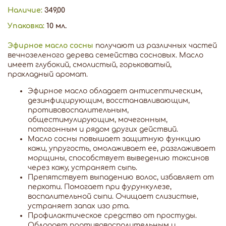
Наличие:
349,00
Упаковка:
10 мл.
Эфирное масло сосны
получают из различных частей
вечнозеленого дерева семейства сосновых. Масло
имеет глубокий, смолистый, горьковатый,
прохладный аромат.
Эфирное масло обладает антисептическим,
дезинфицирующим, восстанавливающим,
противовоспалительным,
общестимулирующим, мочегонным,
потогонным и рядом других действий.
Масло сосны повышает защитную функцию
кожи, упругость, омолаживает ее, разглаживает
морщины, способствует выведению токсинов
через кожу, устраняет сыпь.
Препятствует выпадению волос, избавляет от
перхоти. Помогает при фурункулезе,
воспалительной сыпи. Очищает слизистые,
устраняет запах изо рта.
Профилактическое средство от простуды.
Обладает противовоспалительным и