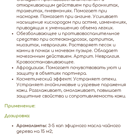
отхаркивающим действием при бронхитах,
трахеитах, пневмониях. Помогает при
насморке. Помогает при ангине. Усиливает
насыщение кислородом при астме, изменениях,
приводящих к уменьшению объема легких.
Обезболивающее и противовоспалительное
средство при остеохондрозах, артритах,
миозитах, невралгиях. Растворяет песок и
камни в почках и мочевом пузыре. Обладает
мочегонным действием. Артрит. Невралгия.
Кровоостанавливающее.
Афродизиак. Помогает почувствовать уют и
защиту в объятиях партнера.
Косметический эффект: Устраняет отеки.
Устраняет гнойничковые и угревые поражения
кожи. Разглаживает, омолаживает, повышает
защитные свойства и сопротивляемость кожи.
Применение:
Дозировка:
Аромолампы:
3-5 кап эфирного масла чайного
дерева на 15 м2;